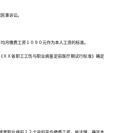
起民事诉讼。
平均月缴费工资１０９０元作为本人工资的标准。
《ＸＸ省职工工伤与职业病鉴定前医疗期试行标准》确定
或患职业病前１２个月的平均缴费工资。依法理，确定本