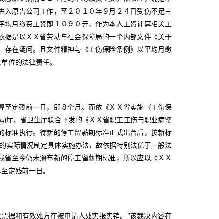
进入原告公司工作，至２０１０年９月２４日受伤不足三
平均月缴费工资即１０９０元，作为本人工资计算相关工
依据是以ＸＸ省劳动与社会保障局的一个内部文件《关于
，存在疑问。且文件精神与《工伤保险条例》以平均月缴
人单位的法律责任。
算至定残前一日，即８个月。而依《ＸＸ省实施〈工伤保
劳动厅、省卫生厅联合下发的《ＸＸ省职工工伤与职业病鉴
的标准执行。待新的停工留薪期标准正式出台后，按新标
区的实际情况制定具体实施办法，故依据特别法优于一般法
我省至今仍未颁布新的停工留薪期标准，所以应以《ＸＸ
算至定残前一日。
效票据和有效处方在被申请人处实报实销。”该裁决内容在