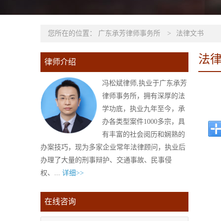
您所在的位置：
广东承芳律师事务所
>
法律文书
法
律师介绍
冯松斌律师,执业于广东承芳
律师事务所，拥有深厚的法
学功底，执业九年至今，承
办各类型案件1000多宗，具
有丰富的社会阅历和娴熟的
办案技巧，现为多家企业常年法律顾问，执业后
办理了大量的刑事辩护、交通事故、民事侵
权、...
详细>>
在线咨询