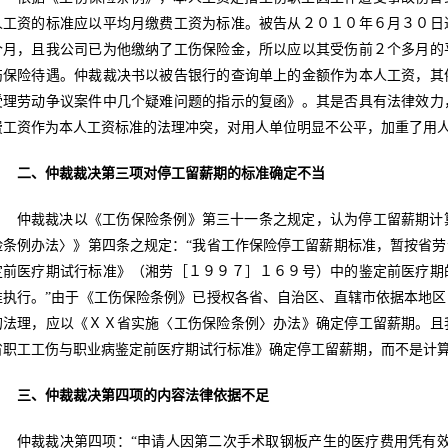
人工资的标准应以平均月缴费工资为标准。被告从２０１０年６月３０日
个月，且我公司已为他缴纳了工伤保险金，所以应以其受伤前２个多月的
伤保险待遇。仲裁裁决书以被告银行的查询单上的金额作为本人工资，其
受理劳动争议案件中几个疑难问题的指示的复函》。其是否具有法律效力
费工资作为本人工资标准的法理冲突，对用人单位明显不公平，加重了用
二、仲裁裁决第三项对停工留薪期的标准确定不当
仲裁裁决以《工伤保险条例》第三十一条之规定，认为停工留薪期计
险条例办法〉》第四条之规定：“我省工作保险停工留薪期标准，暂按省
定前医疗期试行标准》（湘劳［１９９７］１６９号）中的鉴定前医疗期
准执行。”由于《工伤保险条例》已授权各省、自治区、直辖市依据本地
的法理，应以《ＸＸ省实施〈工伤保险条例〉办法》确定停工留薪期。且
省职工工伤与职业病鉴定前医疗期试行标准》确定停工留薪期，而不是计
三、仲裁裁决第四项的内容法律依据不足
仲裁裁决第四项：“申请人因第二次手术取钢板产生的医疗费用凭有