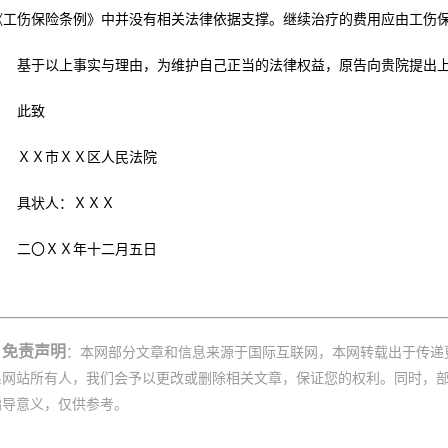
《工伤保险条例》中并没有相关法律依据支撑。继续治疗的费用应由工伤
基于以上事实与理由，为维护自己正当的法律权益，原告向贵院提出
此致
ＸＸ市ＸＸ区人民法院
具状人：ＸＸＸ
二〇ＸＸ年十二月五日
免责声明
：本网部分文章和信息来源于国际互联网，本网转载出于传递
系网站所有人，我们会予以更改或删除相关文章，保证您的权利。同时，
指导意义，仅供参考。