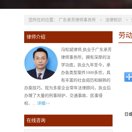
您所在的位置：
广东承芳律师事务所
>
法律知识
>
劳
律师介绍
冯松斌律师,执业于广东承芳
律师事务所，拥有深厚的法
学功底，执业九年至今，承
办各类型案件1000多宗，具
有丰富的社会阅历和娴熟的
办案技巧，现为多家企业常年法律顾问，执业后
办理了大量的刑事辩护、交通事故、民事侵
权、...
详细>>
日
在线咨询