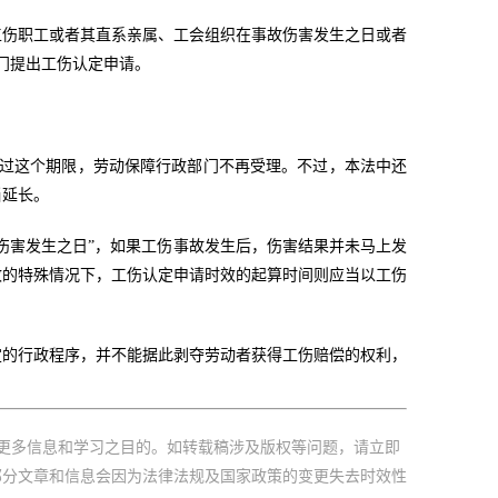
工伤职工或者其直系亲属、工会组织在事故伤害发生之日或者
门提出工伤认定申请。
超过这个期限，劳动保障行政部门不再受理。不过，本法中还
当延长。
伤害发生之日”，如果工伤事故发生后，伤害结果并未马上发
致的特殊情况下，工伤认定申请时效的起算时间则应当以工伤
定的行政程序，并不能据此剥夺劳动者获得工伤赔偿的权利，
更多信息和学习之目的。如转载稿涉及版权等问题，请立即
部分文章和信息会因为法律法规及国家政策的变更失去时效性