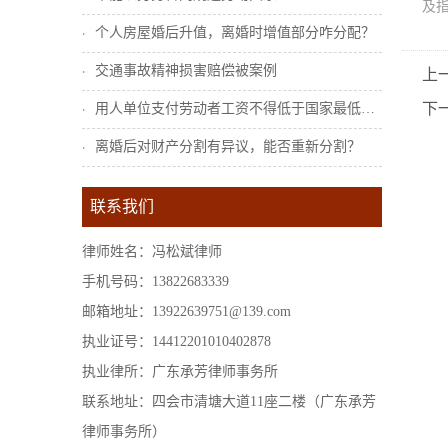
及
个人房屋婚后升值，离婚时增值部分咋分配？
交通事故精神损害赔偿被案例
上
下
用人单位支付劳动者工资不得低于国家最低工...
离婚后对财产分割有异议，能否重新分割？
联系我们
律师姓名：冯松斌律师
手机号码：13822683339
邮箱地址：13922639751@139.com
执业证号：14412201010402878
执业律所：广东承芳律师事务所
联系地址：四会市清塘大道11座二楼（广东承芳
律师事务所）