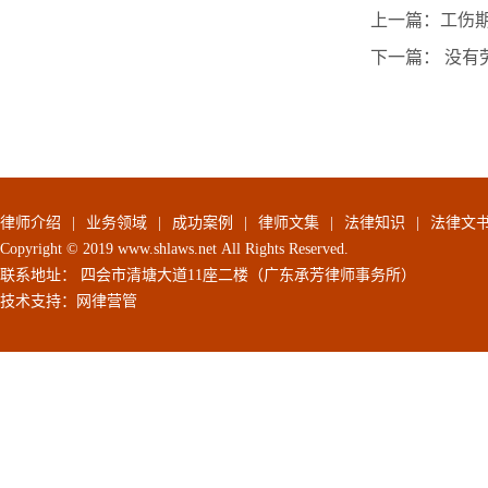
上一篇：工伤
下一篇： 没有
律师介绍
|
业务领域
|
成功案例
|
律师文集
|
法律知识
|
法律文
Copyright © 2019 www.shlaws.net All Rights Reserved.
联系地址： 四会市清塘大道11座二楼（广东承芳律师事务所）
技术支持：
网律营管