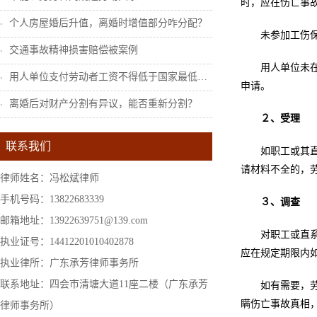
时，应在伤亡事
个人房屋婚后升值，离婚时增值部分咋分配？
未参加工伤
交通事故精神损害赔偿被案例
用人单位未
用人单位支付劳动者工资不得低于国家最低工...
申请。
离婚后对财产分割有异议，能否重新分割？
２、受理
联系我们
如职工或其
请材料不全的，
律师姓名：冯松斌律师
手机号码：13822683339
３、调查
邮箱地址：13922639751@139.com
对职工或直
执业证号：14412201010402878
应在规定期限内
执业律所：广东承芳律师事务所
联系地址：四会市清塘大道11座二楼（广东承芳
如有需要，
瞒伤亡事故真相
律师事务所）