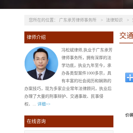
您所在的位置：
广东承芳律师事务所
>
法律知识
>
交
律师介绍
冯松斌律师,执业于广东承芳
律师事务所，拥有深厚的法
学功底，执业九年至今，承
办各类型案件1000多宗，具
有丰富的社会阅历和娴熟的
办案技巧，现为多家企业常年法律顾问，执业后
办理了大量的刑事辩护、交通事故、民事侵
权、...
详细>>
价
在线咨询