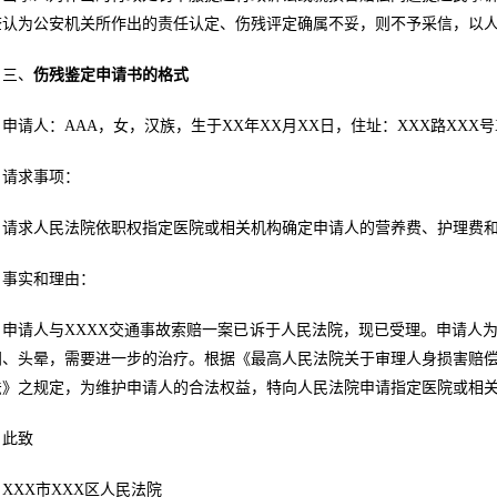
查认为公安机关所作出的责任认定、伤残评定确属不妥，则不予采信，以
三、
伤残鉴定申请书
的格式
申请人：AAA，女，汉族，生于XX年XX月XX日，住址：XXX路XXX号
请求事项：
请求人民法院依职权指定医院或相关机构确定申请人的营养费、护理费
事实和理由：
申请人与XXXX交通事故索赔一案已诉于人民法院，现已受理。申请人
闷、头晕，需要进一步的治疗。根据《最高人民法院关于审理人身损害赔
法》之规定，为维护申请人的合法权益，特向人民法院申请指定医院或相
此致
XXX市XXX区人民法院