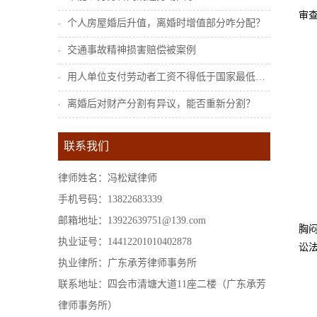
审
个人房屋婚后升值，离婚时增值部分咋分配？
交通事故精神损害赔偿被案例
用人单位支付劳动者工资不得低于国家最低工...
离婚后对财产分割有异议，能否重新分割？
联系我们
律师姓名：冯松斌律师
手机号码：13822683339
邮箱地址：13922639751@139.com
胸
执业证号：14412201010402878
讼
执业律所：广东承芳律师事务所
联系地址：四会市清塘大道11座二楼（广东承芳
律师事务所）