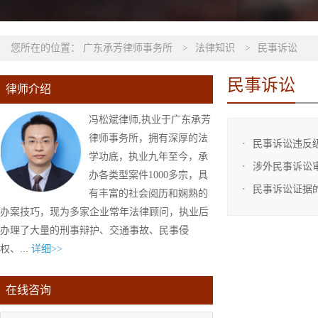
您所在的位置：
广东承芳律师事务所
>
法律知识
>
民事诉讼
民事诉讼
律师介绍
冯松斌律师,执业于广东承芳
律师事务所，拥有深厚的法
民事诉讼违反
学功底，执业九年至今，承
涉外民事诉讼
办各类型案件1000多宗，具
民事诉讼证据
有丰富的社会阅历和娴熟的
办案技巧，现为多家企业常年法律顾问，执业后
办理了大量的刑事辩护、交通事故、民事侵
权、...
详细>>
在线咨询